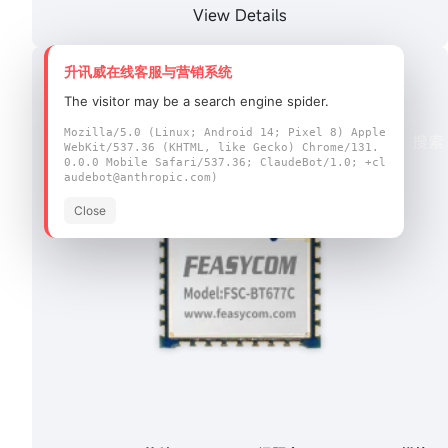
View Details
升讯威在线客服与营销系统
The visitor may be a search engine spider.
Mozilla/5.0 (Linux; Android 14; Pixel 8) Apple
WebKit/537.36 (KHTML, like Gecko) Chrome/131.
0.0.0 Mobile Safari/537.36; ClaudeBot/1.0; +cl
audebot@anthropic.com)
Close