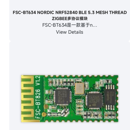
FSC-BT634 NORDIC NRF52840 BLE 5.3 MESH THREAD
ZIGBEE多协议模块
FSC-BT634是一款基于n…
View Details