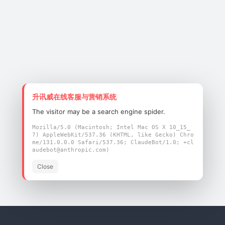
案
升讯威在线客服与营销系统
The visitor may be a search engine spider.
Mozilla/5.0 (Macintosh; Intel Mac OS X 10_15_
7) AppleWebKit/537.36 (KHTML, like Gecko) Chro
me/131.0.0.0 Safari/537.36; ClaudeBot/1.0; +cl
audebot@anthropic.com)
Close
案