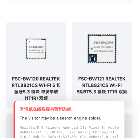
FSC-BW120 REALTEK
FSC-BW121 REALTEK
RTL8821CS WI-FI 5 和
RTL8821CS WI-FI
蓝牙5.3 模块 单发单收
5&BT5.3 模块 1T1R 双频
(1T1R) 双频
升讯威在线客服与营销系统
The visitor may be a search engine spider.
Mozilla/5.0 (Linux; Android 14; Pixel 8) Apple
WebKit/537.36 (KHTML, like Gecko) Chrome/131.
0.0.0 Mobile Safari/537.36; ClaudeBot/1.0; +cl