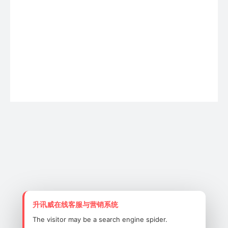
峰值增益：1.65 dBi
焊接 RG 1.13 电缆，配备 Ipex 连接器及 3M
背胶，安装便捷
升讯威在线客服与营销系统
适用于智能设备无线通信、Zigbee 及蓝牙终
端无线接收/发射天线
The visitor may be a search engine spider.