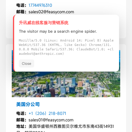
电话：
17744976310
邮箱：
sales02@feasycom.com
地址：
深圳市宝安区西乡街道铁仔路50号凤凰智谷A栋
升讯威在线客服与营销系统
盒子408/508/511室
The visitor may be a search engine spider.
Mozilla/5.0 (Linux; Android 14; Pixel 8) Apple
WebKit/537.36 (KHTML, like Gecko) Chrome/131.
0.0.0 Mobile Safari/537.36; ClaudeBot/1.0; +cl
audebot@anthropic.com)
Close
美国分公司
电话：
+1（206）218-8071
邮箱：
sales01@feasycom.com
地址：
美国华盛顿州西雅图贝尔维尤市东南43街14931