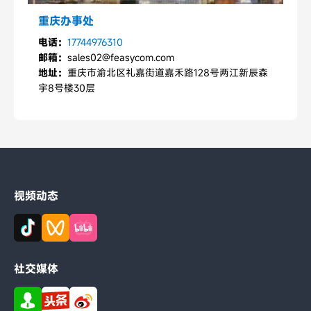
重庆办事处
电话：
17744976310
邮箱：
sales02@feasycom.com
地址：
重庆市渝北区礼嘉街道嘉禾路128号两江新辰森
宇8号楼30层
视频动态
社交媒体