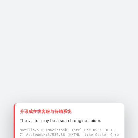
升讯威在线客服与营销系统
The visitor may be a search engine spider.
Mozilla/5.0 (Macintosh; Intel Mac OS X 10_15_
7) AppleWebKit/537.36 (KHTML, like Gecko) Chro