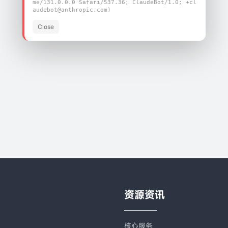
me/131.0.0.0 Safari/537.36; ClaudeBot/1.0; +cl
audebot@anthropic.com)
Close
为您快速提供优质的产品
飞易通可提供一站式服务
立即咨询
资源资讯
核心服务