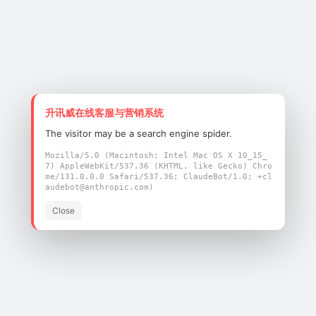
200bps~921600bps）
升讯威在线客服与营销系统
The visitor may be a search engine spider.
Mozilla/5.0 (Macintosh; Intel Mac OS X 10_15_
7) AppleWebKit/537.36 (KHTML, like Gecko) Chro
me/131.0.0.0 Safari/537.36; ClaudeBot/1.0; +cl
audebot@anthropic.com)
Close