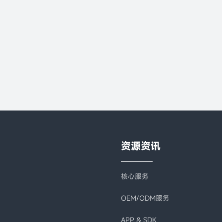
为您快速提供优质的产品
飞易通可提供一站式服务
立即咨询
资源资讯
核心服务
OEM/ODM服务
APP & SDK