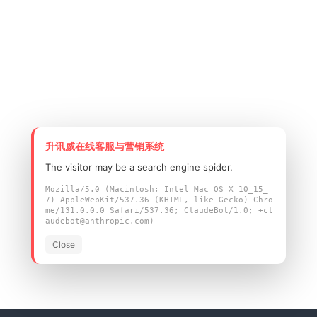
升讯威在线客服与营销系统
The visitor may be a search engine spider.
Mozilla/5.0 (Macintosh; Intel Mac OS X 10_15_
7) AppleWebKit/537.36 (KHTML, like Gecko) Chro
me/131.0.0.0 Safari/537.36; ClaudeBot/1.0; +cl
audebot@anthropic.com)
Close