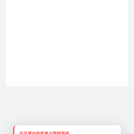
天线型号：F12E00500系列
升讯威在线客服与营销系统