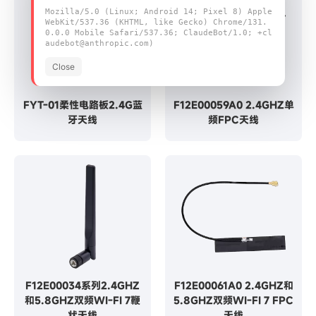
Mozilla/5.0 (Linux; Android 14; Pixel 8) Apple
WebKit/537.36 (KHTML, like Gecko) Chrome/131.
0.0.0 Mobile Safari/537.36; ClaudeBot/1.0; +cl
audebot@anthropic.com)
Close
FYT-01柔性电路板2.4G蓝
F12E00059A0 2.4GHZ单
牙天线
频FPC天线
F12E00034系列2.4GHZ
F12E00061A0 2.4GHZ和
和5.8GHZ双频WI-FI 7鞭
5.8GHZ双频WI-FI 7 FPC
状天线
天线