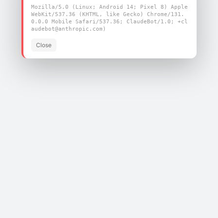
蓝牙：
Mozilla/5.0 (Linux; Android 14; Pixel 8) Apple
WebKit/537.36 (KHTML, like Gecko) Chrome/131.
符合蓝牙 5.3 双模规范
0.0.0 Mobile Safari/537.36; ClaudeBot/1.0; +cl
audebot@anthropic.com)
用于蓝牙数据传输的 HS-UART 接口，符
合 H4 和 H5 规范
Close
支持基本速率 (BR) 和增强数据速率
(EDR) 下的所有数据包类型
快速 AGC（自动增益控制）控制，提升
接收动态范围
集成内部 Class 1、Class 2 和 Class 3
PA（功率放大器）
支持增强型功率控制 (Enhanced Power
Control)
通用特性：
集成瑞昱 (Realtek) RTL8821CS 芯片
12mm × 12mm 小尺寸邮票孔 (stamp)