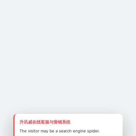
64QAM 和 256QAM 调制的 OFDM。卷
积编码率：1/2, 2/3, 3/4, 5/6
最高数据速率：802.11g 模式下可达
54Mbps，802.11n 模式下可达
150Mbps，802.11ac 模式下可达
433Mbps
DSSS/CCK 采用开关分集 (Switch
diversity)
支持 STBC（空时分组码）、LDPC（低
密度奇偶校验码）、AGC（自动增益控
制）
内置 2.4GHz 和 5GHz 双频 PA（功率放
大器）/LNA（低噪声放大器）
支持 Wi-Fi Direct（点对点）、多
BSSID
升讯威在线客服与营销系统
The visitor may be a search engine spider.