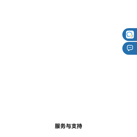
半径
≥40m
≤40cm
项
惯性测量单元（IMU）、
服务与支持