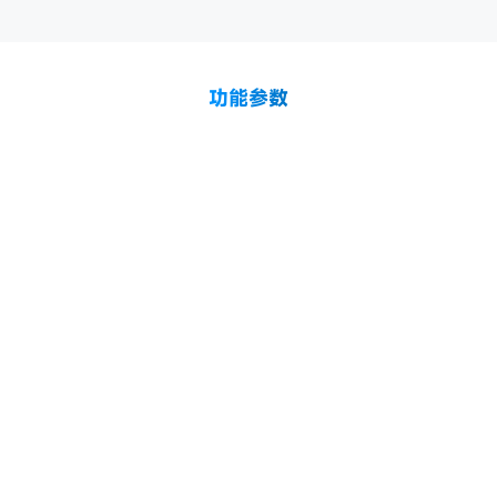
智慧制造
智慧商场
功能参数
 基站网关
FSC-UP3312A & FSC-UP
 标准
IEEE 802.15.4 ＆ 802.15.
2.4G
供应
PoE or DC
工艺
壁挂或吸顶