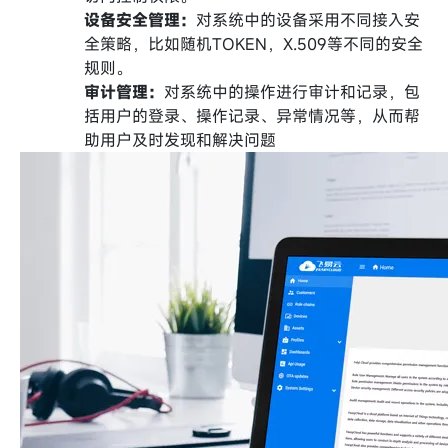
设备安全管理：
对系统中的设备采用不同接入安
全策略，比如随机TOKEN，X.509等不同的安全
规则。
审计管理：
对系统中的操作进行审计和记录，包
括用户的登录、操作记录、异常情况等，从而帮
助用户及时发现和解决问题