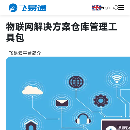
English
物联网解决方案仓库管理工
具包
飞易云平台简介