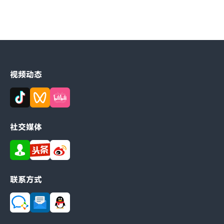
视频动态
社交媒体
联系方式