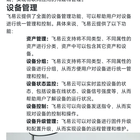
设备管理
飞易云提供了全面的设备管理功能，可以帮助用户对设备
进行统一管理和控制。具体来说，飞易云提供了以下功
能：
资产管理：
飞易云支持将不同类型、不同属性的
资产进行分类，资产中可以包含其它资产和设
备。
设备分组：
飞易云支持将不同类型、不同属性的
设备进行分组，从而方便用户对设备进行统一管
理和控制。
设备状态监控：
飞易云可以实时监控设备的状
态，包括设备在线状态、设备信号强度等，从而
帮助用户了解设备的运行状况。
设备控制：
飞易云可以向设备发送指令，从而实
现对设备的控制和操作。
设备升级管理：
飞易云可以对设备进行固件升级
和配置升级，从而实现设备的远程管理和维护。