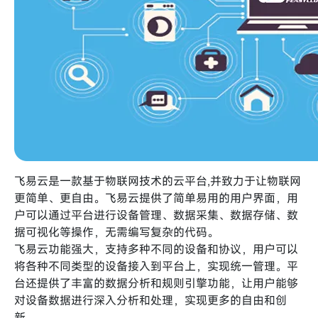
飞易云是一款基于物联网技术的云平台,并致力于让物联网
更简单、更自由。飞易云提供了简单易用的用户界面，用
户可以通过平台进行设备管理、数据采集、数据存储、数
据可视化等操作，无需编写复杂的代码。
飞易云功能强大，支持多种不同的设备和协议，用户可以
将各种不同类型的设备接入到平台上，实现统一管理。平
台还提供了丰富的数据分析和规则引擎功能，让用户能够
对设备数据进行深入分析和处理，实现更多的自由和创
新。