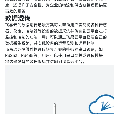
度，还提升了安全性，为企业的物流和供应链管理提供更
高效的服务。
数据透传
飞易云的数据透传场景方案可以帮助用户实现将各种传感
器、仪表、控制器等设备的数据采集并传输到云平台进行
监控和控制的功能。用户可以通过飞易云平台搭建自己的
数据采集系统，并实现设备的远程监测和远程控制。
飞易通还提供数据透传场景方案的持各种串口设备，如
RS232、RS485等。用户可以使用串口网关或透传模块，
将这些设备的数据采集并传输到飞易云平台。