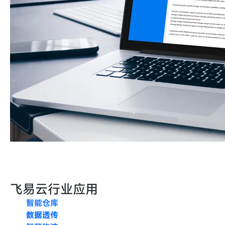
飞易云行业应用
智能仓库
数据透传