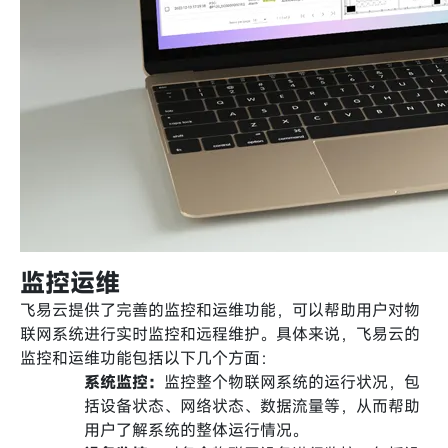
监控运维
飞易云提供了完善的监控和运维功能，可以帮助用户对物
联网系统进行实时监控和远程维护。具体来说，飞易云的
监控和运维功能包括以下几个方面：
系统监控：
监控整个物联网系统的运行状况，包
括设备状态、网络状态、数据流量等，从而帮助
用户了解系统的整体运行情况。