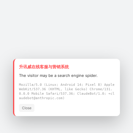
支持 WEP/WPA/WPA2/WPA3-SAE
Personal及 MEP
蓝牙：
支持蓝牙 2.1 + EDR/3.0/4.x/5.3/5.4 的所
有强制和可选特性
蓝牙 5.4 双模（BR/EDR & BLE）
支持高级主从拓扑结构
升讯威在线客服与营销系统
The visitor may be a search engine spider.
Mozilla/5.0 (Linux; Android 14; Pixel 8) Apple
通用特性：
WebKit/537.36 (KHTML, like Gecko) Chrome/131.
0.0.0 Mobile Safari/537.36; ClaudeBot/1.0; +cl
audebot@anthropic.com)
支持 SDIO 3.0、USB 2.0、HCI_UART
和 PCM 接口
Close
集成低功耗定时器和看门狗
支持 Android/Linux/FreeRTOS 操作系
统