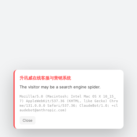
BLE) 收发器，且兼容更早的BLE规范版本
d PHY）
升讯威在线客服与营销系统
The visitor may be a search engine spider.
Mozilla/5.0 (Macintosh; Intel Mac OS X 10_15_
7) AppleWebKit/537.36 (KHTML, like Gecko) Chro
me/131.0.0.0 Safari/537.36; ClaudeBot/1.0; +cl
audebot@anthropic.com)
议
 115200 bps)
Close
) 接口支持