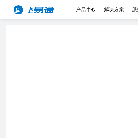
产品中心
解决方案
服
首页
蓝牙模块
蓝牙低功耗（BLE）数传模块
FSC-DB004-PIN