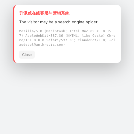
升讯威在线客服与营销系统
The visitor may be a search engine spider.
Mozilla/5.0 (Macintosh; Intel Mac OS X 10_15_
7) AppleWebKit/537.36 (KHTML, like Gecko) Chro
me/131.0.0.0 Safari/537.36; ClaudeBot/1.0; +cl
audebot@anthropic.com)
Close