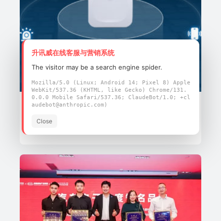
升讯威在线客服与营销系统
The visitor may be a search engine spider.
Mozilla/5.0 (Linux; Android 14; Pixel 8) Apple
WebKit/537.36 (KHTML, like Gecko) Chrome/131.
0.0.0 Mobile Safari/537.36; ClaudeBot/1.0; +cl
行业新闻
audebot@anthropic.com)
蓝牙AOA定位运用
Close
2023-12-21