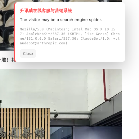
升讯威在线客服与营销系统
The visitor may be a search engine spider.
Mozilla/5.0 (Macintosh; Intel Mac OS X 10_15_
7) AppleWebKit/537.36 (KHTML, like Gecko) Chro
me/131.0.0.0 Safari/537.36; ClaudeBot/1.0; +cl
audebot@anthropic.com)
Close
一堆！其他各参赛同事也获得丰厚礼品！