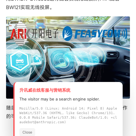
BW121实现无线投屏。
升讯威在线客服与营销系统
The visitor may be a search engine spider.
随后双方在后续产品规划上进行描述沟通，双方探讨合作
Mozilla/5.0 (Linux; Android 14; Pixel 8) Apple
WebKit/537.36 (KHTML, like Gecko) Chrome/131.
的可行性，希望后续在汽车电子上共同贡献一份力量。
0.0.0 Mobile Safari/537.36; ClaudeBot/1.0; +cl
audebot@anthropic.com)
Close