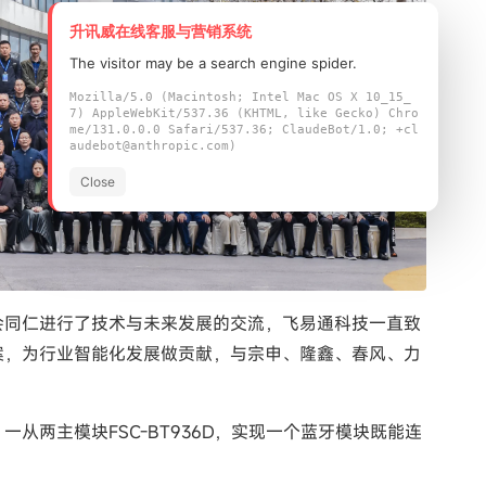
升讯威在线客服与营销系统
The visitor may be a search engine spider.
Mozilla/5.0 (Macintosh; Intel Mac OS X 10_15_
7) AppleWebKit/537.36 (KHTML, like Gecko) Chro
me/131.0.0.0 Safari/537.36; ClaudeBot/1.0; +cl
audebot@anthropic.com)
Close
会同仁进行了技术与未来发展的交流，飞易通科技一直致
案，为行业智能化发展做贡献，与宗申、隆鑫、春风、力
从两主模块FSC-BT936D，实现一个蓝牙模块既能连