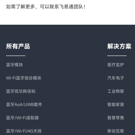
如需了解更多，可以联系飞易通团队！
所有产品
解决方案
蓝牙模块
医疗监护
Wi-Fi蓝牙组合模块
汽车电子
蓝牙低功耗信标
工业物联
蓝牙AoA/UWB套件
智能家居
蓝牙/Wi-Fi适配器
智慧零售
蓝牙/Wi-Fi/4G天线
移动互联