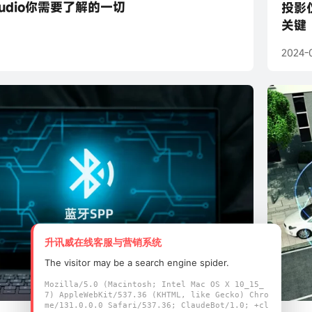
Audio你需要了解的一切
投影
关键
2024-
升讯威在线客服与营销系统
The visitor may be a search engine spider.
Mozilla/5.0 (Macintosh; Intel Mac OS X 10_15_
7) AppleWebKit/537.36 (KHTML, like Gecko) Chro
me/131.0.0.0 Safari/537.36; ClaudeBot/1.0; +cl