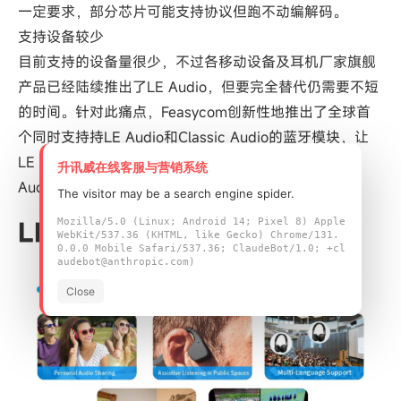
一定要求，部分芯片可能支持协议但跑不动编解码。
支持设备较少
目前支持的设备量很少，不过各移动设备及耳机厂家旗舰
产品已经陆续推出了LE Audio，但要完全替代仍需要不短
的时间。针对此痛点，Feasycom创新性地推出了全球首
个同时支持持LE Audio和Classic Audio的蓝牙模块，让
LE Audio的功能得以创新和发展，且不会影响Classic
升讯威在线客服与营销系统
Audio功能的用户体验。
The visitor may be a search engine spider.
Mozilla/5.0 (Linux; Android 14; Pixel 8) Apple
LE Audio的应用场景
WebKit/537.36 (KHTML, like Gecko) Chrome/131.
0.0.0 Mobile Safari/537.36; ClaudeBot/1.0; +cl
audebot@anthropic.com)
Close