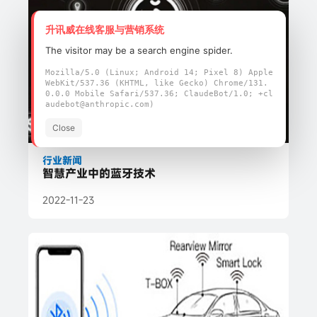
升讯威在线客服与营销系统
The visitor may be a search engine spider.
Mozilla/5.0 (Linux; Android 14; Pixel 8) Apple
WebKit/537.36 (KHTML, like Gecko) Chrome/131.
0.0.0 Mobile Safari/537.36; ClaudeBot/1.0; +cl
audebot@anthropic.com)
Close
行业新闻
智慧产业中的蓝牙技术
2022-11-23