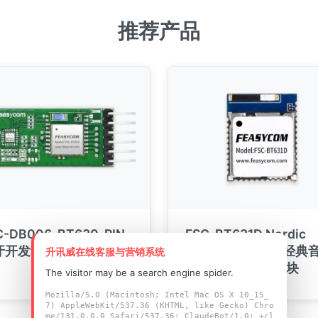
推荐产品
C-DB006-BT630-PIN
FSC-BT631D Nordic
牙开发套件
nRF5340 BT5.3 经典
升讯威在线客服与营销系统
&LE Audio蓝牙模块
The visitor may be a search engine spider.
Mozilla/5.0 (Macintosh; Intel Mac OS X 10_15_
7) AppleWebKit/537.36 (KHTML, like Gecko) Chro
me/131.0.0.0 Safari/537.36; ClaudeBot/1.0; +cl