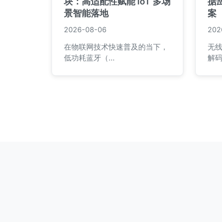
块：高适配性赋能 IoT 多场
据
景智能落地
案
2026-08-06
202
在物联网技术快速普及的当下，
无
低功耗蓝牙（…
解码