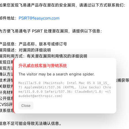
如果您发现飞易通产品存在潜在的安全漏洞，请通过以下方式联系我们：
邮件地址：
PSIRT@feasycom.com
为方便飞易通电子 PSIRT 处理潜在漏洞，请提供以下信息：
产品信息：产品名称、版本号或修订号
漏洞描述：对漏洞的详细说明
漏洞利用方式：有关潜在漏洞利用情况的详细说明
发现日期：检测到漏洞的日期
升讯威在线客服与营销系统
发现方法：如何发现该漏洞的详细信息
确认方法：如何确认该潜在漏洞
The visitor may be a search engine spider.
技术详情：系统配置、跟踪文件、利用/攻击代码说明、示例数据包捕获
Mozilla/5.0 (Macintosh; Intel Mac OS X 10_15_
关联软件：用于确认的软件名称及版本（如适用）
7) AppleWebKit/537.36 (KHTML, like Gecko) Chro
补充材料：用于确认的任何其他项目（如适用）
me/131.0.0.0 Safari/537.36; ClaudeBot/1.0; +cl
audebot@anthropic.com)
公开信息：任何已发布的公开信息（CVE编号、学术论文等）
CVSS评分：如可能，请提供通用漏洞评分系统（CVSS）v3分数
Close
联系信息：您的姓名、组织/部门名称、邮箱地址、电话号码
信息不足可能会导致无法确认信息。