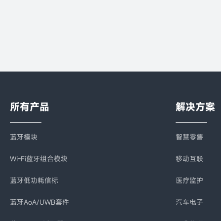
所有产品
解决方案
蓝牙模块
智慧零售
Wi-Fi蓝牙组合模块
移动互联
蓝牙低功耗信标
医疗监护
蓝牙AoA/UWB套件
汽车电子