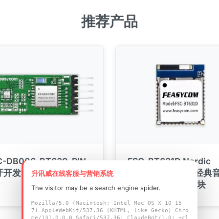
推荐产品
C-DB006-BT630-PIN
FSC-BT631D Nordic
牙开发套件
nRF5340 BT5.3 经典
升讯威在线客服与营销系统
&LE Audio蓝牙模块
The visitor may be a search engine spider.
Mozilla/5.0 (Macintosh; Intel Mac OS X 10_15_
7) AppleWebKit/537.36 (KHTML, like Gecko) Chro
me/131.0.0.0 Safari/537.36; ClaudeBot/1.0; +cl