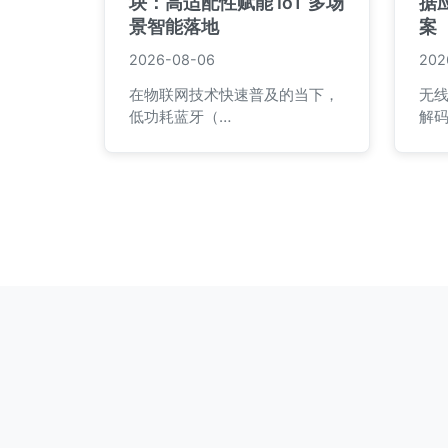
块：高适配性赋能 IoT 多场
据
景智能落地
案
2026-08-06
202
在物联网技术快速普及的当下，
无
低功耗蓝牙（…
解码