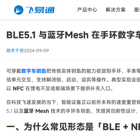
产品中心
解决方案
服
BLE5.1 与蓝牙Mesh 在手环
技术干货
2024-09-09
可穿戴
数字车钥匙
把传统实体钥匙的能力收敛到手环、手表
信单元交互，支持解闭锁、启动、迎宾等操作。典型实现会
以
NFC
在馈电不足或极端场景下提供补充入口。
在科技飞速发展的当下，智能设备正以前所未有的速度重塑
5.1
以及
蓝牙 Mesh
技术的手环车钥匙，凭借其创新性设计，
一、为什么常见形态是「BLE + N