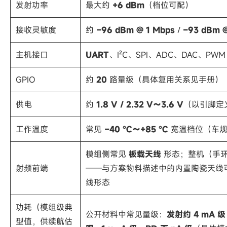
发射功率
最大约
+6 dBm
（档位可配）
接收灵敏度
约
−96 dBm @ 1 Mbps
/
−93 dBm 
主机接口
UART
、I²C、SPI、ADC、DAC、PW
GPIO
约
20
路量级（具体复用关系见手册）
供电
约
1.8 V / 2.32 V～3.6 V
（以引脚定义
工作温度
常见
−40 ℃～+85 ℃
宽温档位（车规
模组侧常见
板载天线
形态；整机（手
射频前端
——与方案物料描述中的内置陶瓷天线
线形态
功耗（模组级典
公开材料中常见量级：
发射约 4 mA 级 @
型值，供续航估