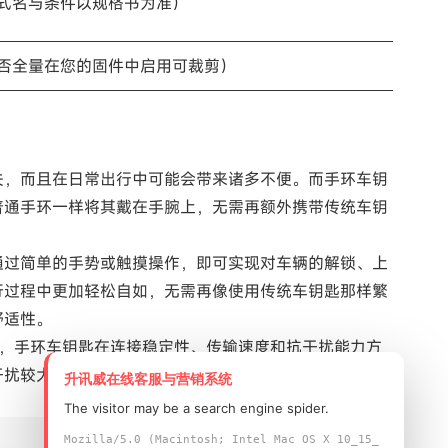
式名与条件以规格书为准）
否全量在您的固件中启用可裁剪）
失，而且在日常出行中可能会带来诸多不便。而手环车钥
普通手环一样将其戴在手腕上，无需再额外携带传统车钥
通过简单的手势或触摸操作，即可实现对车辆的解锁、上
行过程中更加轻松自如，无需再像使用传统车钥匙那样繁
舒适性。
，手环车钥匙在连接稳定性、传输速度和抗干扰能力方
干扰较大的区域，都能确保手环与车辆之间的稳定通信，
升讯威在线客服与营销系统
The visitor may be a search engine spider.
Mozilla/5.0 (Macintosh; Intel Mac OS X 10_15_