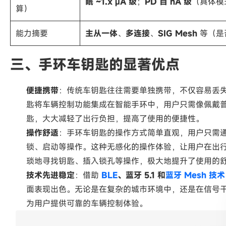
眠 ~1.x µA 级
；
PD 百 nA 级
（具体模
算）
能力摘要
主从一体
、
多连接
、
SIG Mesh
等（是
三、手环车钥匙的显著优点
便捷携带
：传统车钥匙往往需要单独携带，不仅容易丢
匙将车辆控制功能集成在智能手环中，用户只需像佩戴
匙，大大减轻了出行负担，提高了使用的便捷性。
操作舒适
：手环车钥匙的操作方式简单直观，用户只需
锁、启动等操作。这种无感化的操作体验，让用户在出
琐地寻找钥匙、插入锁孔等操作，极大地提升了使用的
技术先进稳定
：借助
BLE
、蓝牙 5.1 和
蓝牙 Mesh 技术
面表现出色。无论是在复杂的城市环境中，还是在信号
为用户提供可靠的车辆控制体验。