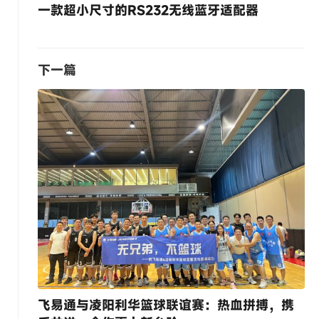
一款超小尺寸的RS232无线蓝牙适配器
下一篇
飞易通与凌阳利华篮球联谊赛：热血拼搏，携