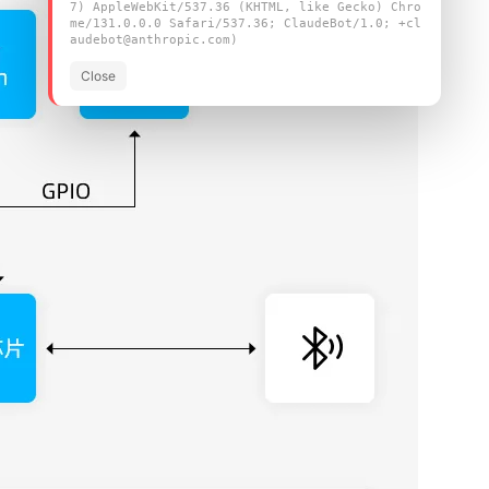
7) AppleWebKit/537.36 (KHTML, like Gecko) Chro
me/131.0.0.0 Safari/537.36; ClaudeBot/1.0; +cl
audebot@anthropic.com)
Close