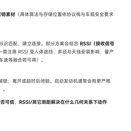
密钥素材
（具体算法与存储位置依协议栈与车规安全要求
且标识匹配，建立连接。部分方案会结合
RSSI（接收信号
需注意 RSSI 受人体遮挡、多径与天线安装影响，量产
/车速等融合若可得）。
解锁；离开或超时后闭锁。启动发动机通常会有更严格
）。
是否可信
，
RSSI/其它测距解决在什么几何关系下动作