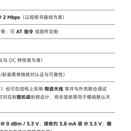
@ 2 Mbps
（以规格书曲线为准）
M 等；可
AT 指令
或固件定制
与 DC 特性表为准）
/前装需单独核对认证与可靠性）
环）也可在结构上采用
陶瓷天线
等并与外壳联合调试
可对应到
整机级
射频设计，而非笼统等同于模组默认天
 0 dBm / 3.3 V
，
接收约 3.8 mA 级 @ 3.3 V
；
睡