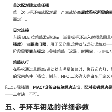
首次配对建立信任根
第一次与手环完成配对后，产生或协商
后续鉴权所需的
而定）。
日常连接
车端 BLE 按策略发起扫描；当目标手环进入射频范围
强度）
做
距离门限
，用于区分靠近解锁与远处误触发——
阶段需要
实车标定
与鲁棒策略（迟滞、时间窗、与 IMU
策略执行
在鉴权通过且距离/运动状态满足策略时，执行迎宾灯、
的冗余条件（档位、刹车、NFC 二次确认等由车厂定义
以上步骤强调：
MAC/设备白名单解决连谁
，
配对密钥解决
——三者缺一不可。
五、手环车钥匙的详细参数