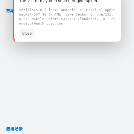
The visitor may be a search engine spider.
方案产品
Mozilla/5.0 (Linux; Android 14; Pixel 8) Apple
WebKit/537.36 (KHTML, like Gecko) Chrome/131.
0.0.0 Mobile Safari/537.36; ClaudeBot/1.0; +cl
audebot@anthropic.com)
Close
FSC-BT2004TV
应用场景