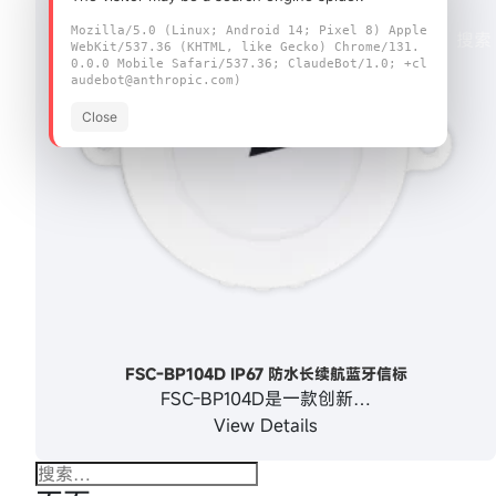
Mozilla/5.0 (Linux; Android 14; Pixel 8) Apple
WebKit/537.36 (KHTML, like Gecko) Chrome/131.
0.0.0 Mobile Safari/537.36; ClaudeBot/1.0; +cl
audebot@anthropic.com)
Close
FSC-BP104D IP67 防水长续航蓝牙信标
FSC-BP104D是一款创新…
View Details
搜