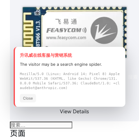
升讯威在线客服与营销系统
The visitor may be a search engine spider.
Mozilla/5.0 (Linux; Android 14; Pixel 8) Apple
WebKit/537.36 (KHTML, like Gecko) Chrome/131.
0.0.0 Mobile Safari/537.36; ClaudeBot/1.0; +cl
audebot@anthropic.com)
FSC-BT966蓝牙5.0音频模块
Close
FSC-BT966是一款基于C…
View Details
搜
页面
索：