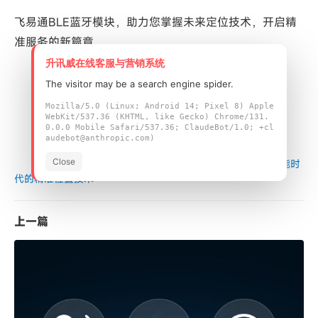
飞易通BLE蓝牙模块，助力您掌握未来定位技术，开启精
准服务的新篇章
升讯威在线客服与营销系统
The visitor may be a search engine spider.
Mozilla/5.0 (Linux; Android 14; Pixel 8) Apple
WebKit/537.36 (KHTML, like Gecko) Chrome/131.
0.0.0 Mobile Safari/537.36; ClaudeBot/1.0; +cl
audebot@anthropic.com)
Close
首页
/
技术干货
/
探索飞易通BLE蓝牙定位服务：智能时
代的精准位置技术
上一篇