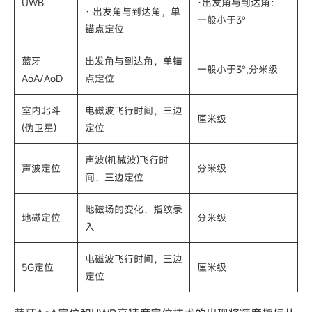
UWB
·出发角与到达角：
· 出发角与到达角，单
一般小于3°
锚点定位
蓝牙
出发角与到达角，单锚
一般小于3°,分米级
AoA/AoD
点定位
室内北斗
电磁波飞行时间，三边
厘米级
(伪卫星)
定位
声波(机械波)飞行时
声波定位
分米级
间，三边定位
地磁场的变化，指纹录
地磁定位
分米级
入
电磁波飞行时间，三边
5G定位
厘米级
定位