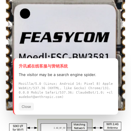
升讯威在线客服与营销系统
The visitor may be a search engine spider.
Mozilla/5.0 (Linux; Android 14; Pixel 8) Apple
WebKit/537.36 (KHTML, like Gecko) Chrome/131.
0.0.0 Mobile Safari/537.36; ClaudeBot/1.0; +cl
audebot@anthropic.com)
Close