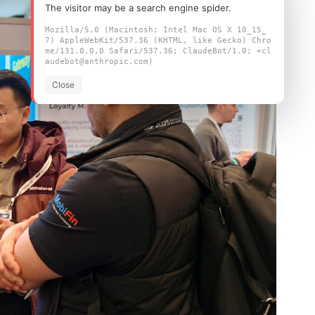
The visitor may be a search engine spider.
Mozilla/5.0 (Macintosh; Intel Mac OS X 10_15_
7) AppleWebKit/537.36 (KHTML, like Gecko) Chro
me/131.0.0.0 Safari/537.36; ClaudeBot/1.0; +cl
audebot@anthropic.com)
Close