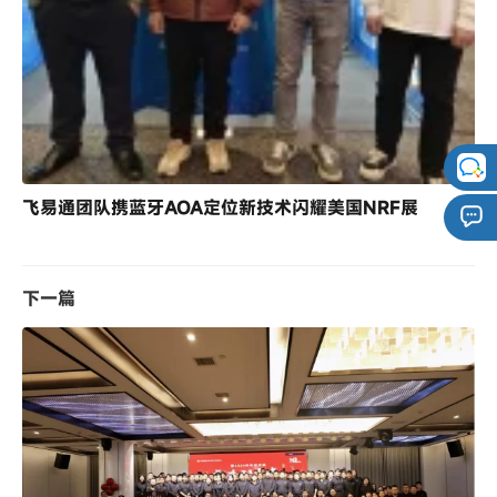
飞易通团队携蓝牙AOA定位新技术闪耀美国NRF展
下一篇