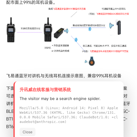
配市面上99%的耳机设备。
飞易通蓝牙对讲机与无线耳机连接示意图，兼容99%耳机设备
下面就具体介绍飞易通蓝牙对讲机音频方案： 蓝牙音频对讲方案
升讯威在线客服与营销系统
可选模组：
BT1035
、
BT1036X
、BT936X 以上就是飞易通蓝牙对
The visitor may be a search engine spider.
讲机音频方案，此外飞易通还为该方案配套了蓝牙耳机方案和蓝牙
Mozilla/5.0 (Linux; Android 14; Pixel 8) Apple
BLE低功耗SOC模组PTT方案，蓝牙耳机方案可选模组型号为FSC-
WebKit/537.36 (KHTML, like Gecko) Chrome/131.
0.0.0 Mobile Safari/537.36; ClaudeBot/1.0; +cl
BT1026C,蓝牙BLE低功耗SOC模组PTT方案可选模组型号为FSC-
audebot@anthropic.com)
BT630.欢迎大家随时咨询该方案应用技术问题。
Close