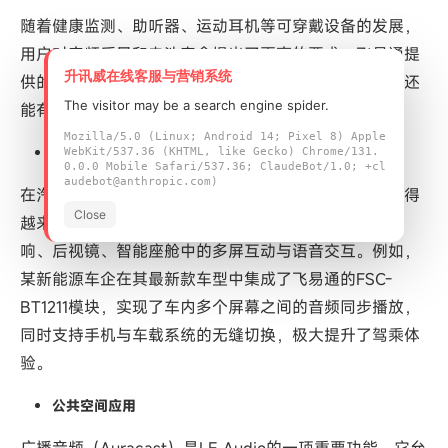
随着健康监测、助听器、运动耳机等可穿戴设备的发展，
用户对音频质量和电池寿命提出了更高的要求。飞易通提
升讯威在线客服与营销系统
供的低功耗蓝牙音频模块，不仅支持高质量音频传输，还
The visitor may be a search engine spider.
能有效延长设备续航时间。
Mozilla/5.0 (Linux; Android 14; Pixel 8) Apple
汽车电子
WebKit/537.36 (KHTML, like Gecko) Chrome/131.
0.0.0 Mobile Safari/537.36; ClaudeBot/1.0; +cl
audebot@anthropic.com)
在汽车智能化的大趋势下，车载音频系统的互联互通变得
Close
越来越重要。飞易通的蓝牙音频模块广泛应用于车载音
响、后视镜、智能座舱中的多屏互动与语音交互。例如，
某新能源车企在其最新款车型中集成了飞易通的FSC-
BT1211模块，实现了车内多个屏幕之间的音频同步播放，
同时支持手机与车载系统的无缝切换，极大提升了驾乘体
验。
公共空间应用