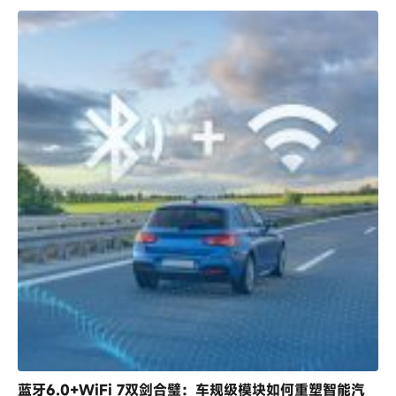
蓝牙6.0+WiFi 7双剑合璧：车规级模块如何重塑智能汽