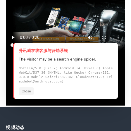
升讯威在线客服与营销系统
The visitor may be a search engine spider.
Mozilla/5.0 (Linux; Android 14; Pixel 8) Apple
WebKit/537.36 (KHTML, like Gecko) Chrome/131.
0.0.0 Mobile Safari/537.36; ClaudeBot/1.0; +cl
audebot@anthropic.com)
Close
视频动态