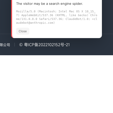
联系我们
The visitor may be a search engine spider.
Mozilla/5.0 (Macintosh; Intel Mac OS X 10_15_
7) AppleWebKit/537.36 (KHTML, like Gecko) Chro
me/131.0.0.0 Safari/537.36; ClaudeBot/1.0; +cl
audebot@anthropic.com)
Close
|
© 粤ICP备2022102152号-21
有限公司