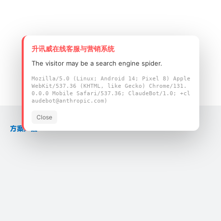
升讯威在线客服与营销系统
The visitor may be a search engine spider.
Mozilla/5.0 (Linux; Android 14; Pixel 8) Apple
WebKit/537.36 (KHTML, like Gecko) Chrome/131.
0.0.0 Mobile Safari/537.36; ClaudeBot/1.0; +cl
audebot@anthropic.com)
Close
方案产品