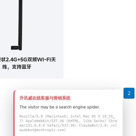
鞭状2.4G+5G双频WI-FI天
线，支持蓝牙
1
2
升讯威在线客服与营销系统
The visitor may be a search engine spider.
Mozilla/5.0 (Macintosh; Intel Mac OS X 10_15_
7) AppleWebKit/537.36 (KHTML, like Gecko) Chro
me/131.0.0.0 Safari/537.36; ClaudeBot/1.0; +cl
audebot@anthropic.com)