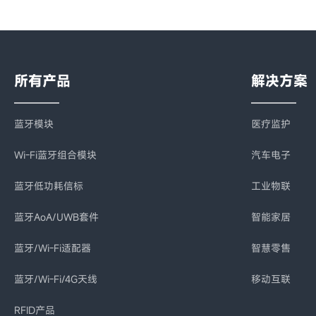
所有产品
解决方案
蓝牙模块
医疗监护
Wi-Fi蓝牙组合模块
汽车电子
蓝牙低功耗信标
工业物联
蓝牙AoA/UWB套件
智能家居
蓝牙/Wi-Fi适配器
智慧零售
蓝牙/Wi-Fi/4G天线
移动互联
RFID产品