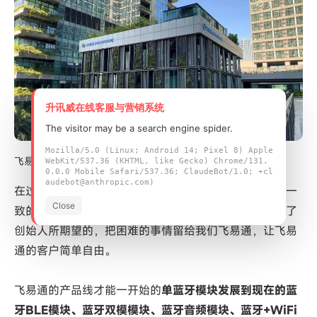
升讯威在线客服与营销系统
The visitor may be a search engine spider.
Mozilla/5.0 (Linux; Android 14; Pixel 8) Apple
飞易通深圳总部
WebKit/537.36 (KHTML, like Gecko) Chrome/131.
0.0.0 Mobile Safari/537.36; ClaudeBot/1.0; +cl
audebot@anthropic.com)
在过去的十年里，飞易通人团结一致，砥砺前行，全心一
Close
致的为实现飞易通的理念让沟通简单自由而努力，做到了
创始人所期望的，把困难的事情留给我们飞易通，让飞易
通的客户简单自由。
飞易通的产品线才能一开始的
单蓝牙模块发展到现在的蓝
牙BLE模块、蓝牙双模模块、蓝牙音频模块、蓝牙+WiFi