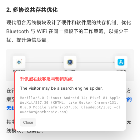
2. 多协议共存共优化
现代组合无线模块设计了硬件和软件层的共存机制，优化
Bluetooth 与 WiFi 在同一频段下的工作策略，以减少干
扰、提升通信质量。
升讯威在线客服与营销系统
The visitor may be a search engine spider.
在行车记录仪等车载智能终端中，选择合适的无线模块方
Mozilla/5.0 (Linux; Android 14; Pixel 8) Apple
案至关重要。飞易通提供了多款支持
WiFi & 蓝牙组合的
WebKit/537.36 (KHTML, like Gecko) Chrome/131.
无线模块产品
，可满足车载高性能无线通信需求。
0.0.0 Mobile Safari/537.36; ClaudeBot/1.0; +cl
audebot@anthropic.com)
其中，
FSC-BW3583V
是一款面向车载应用的高集成无
Close
线模块，它集合：