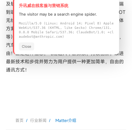
及软件知识产权，在短距离无线通信和组网领域构筑了端
升讯威在线客服与营销系统
到端的方案优势。飞易通产品涵盖蓝牙，Wi-Fi，4G等IOT
The visitor may be a search engine spider.
无线模组，并可根据客户要求深度定制，提供一站式整体
Mozilla/5.0 (Linux; Android 14; Pixel 8) Apple
方案服务（包括软件开发，硬件设计，APP技术支持
WebKit/537.36 (KHTML, like Gecko) Chrome/131.
0.0.0 Mobile Safari/537.36; ClaudeBot/1.0; +cl
等）。目前飞易通产品主要应用于工业物联，健康医疗，
audebot@anthropic.com)
汽车电子，智能家居，移动互联等领域。让沟通简单自
Close
由！正是这种信念，飞易通人不断探索，持续创新，跟进
最新技术和步伐并努力为用户提供一种更加简单，自由的
通讯方式！
首页
/
行业新闻
/
Matter介绍