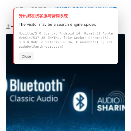
首页
/
行业新闻
/
控制器与逆变器中RTL8720的应用
升讯威在线客服与营销系统
The visitor may be a search engine spider.
上一篇
Mozilla/5.0 (Linux; Android 14; Pixel 8) Apple
WebKit/537.36 (KHTML, like Gecko) Chrome/131.
0.0.0 Mobile Safari/537.36; ClaudeBot/1.0; +cl
audebot@anthropic.com)
Close