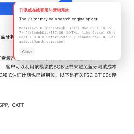
升讯威在线客服与营销系统
The visitor may be a search engine spider.
Mozilla/5.0 (Macintosh; Intel Mac OS X 10_15_
7) AppleWebKit/537.36 (KHTML, like Gecko) Chro
，可让您通过蓝牙将两个音频设备配对，这意味着您可以分别传输通
me/131.0.0.0 Safari/537.36; ClaudeBot/1.0; +cl
audebot@anthropic.com)
Close
音频产品的BQB认证。现在，飞易通已经为FSC-
书后，客户可以利用该模块的BQB证书来避免蓝牙测试成本
C和IC认证计划也已经到位。以下是有关FSC-BT1006模
PP，GATT