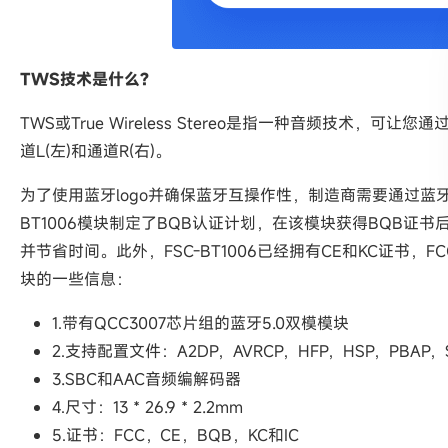
TWS技术是什么?
TWS或True Wireless Stereo是指一种音频技术
道L(左)和通道R(右)。
为了使用蓝牙logo并确保蓝牙互操作性，制造商需要通过蓝牙
BT1006模块制定了BQB认证计划，在该模块获得BQB证
并节省时间。此外，FSC-BT1006已经拥有CE和KC证书，FC
块的一些信息：
1.带有QCC3007芯片组的蓝牙5.0双模模块
2.支持配置文件：A2DP，AVRCP，HFP，HSP，PBAP，S
3.SBC和AAC音频编解码器
4.尺寸：13 * 26.9 * 2.2mm
5.证书：FCC，CE，BQB，KC和IC