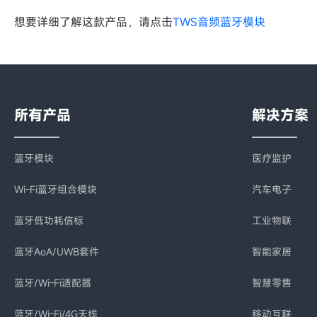
想要详细了解这款产品，请点击
TWS音频蓝牙模块
所有产品
解决方案
蓝牙模块
医疗监护
Wi-Fi蓝牙组合模块
汽车电子
蓝牙低功耗信标
工业物联
蓝牙AoA/UWB套件
智能家居
蓝牙/Wi-Fi适配器
智慧零售
蓝牙/Wi-Fi/4G天线
移动互联