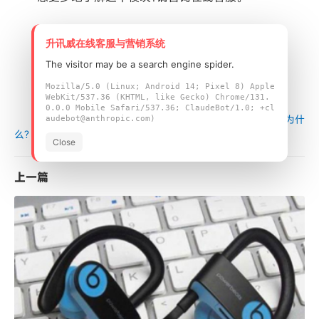
升讯威在线客服与营销系统
The visitor may be a search engine spider.
Mozilla/5.0 (Linux; Android 14; Pixel 8) Apple
WebKit/537.36 (KHTML, like Gecko) Chrome/131.
0.0.0 Mobile Safari/537.36; ClaudeBot/1.0; +cl
首页
/
行业新闻
/
25%的IoT设备无法连接到网络，是为什
audebot@anthropic.com)
么?
Close
上一篇