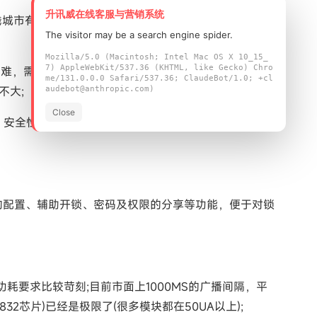
升讯威在线客服与营销系统
城市有铺设，同时很容易受到政策的影响(流量卡资费、
The visitor may be a search engine spider.
Mozilla/5.0 (Macintosh; Intel Mac OS X 10_15_
7) AppleWebKit/537.36 (KHTML, like Gecko) Chro
地困难，需要组网的应用，并不是那么迫切，另外单点的使
me/131.0.0.0 Safari/537.36; ClaudeBot/1.0; +cl
不大;
audebot@anthropic.com)
Close
好、安全性高，可直接接入手持智能设备等特点，是目前最
的配置、辅助开锁、密码及权限的分享等功能，便于对锁
要求比较苛刻;目前市面上1000MS的广播间隔，平
52832芯片)已经是极限了(很多模块都在50UA以上);