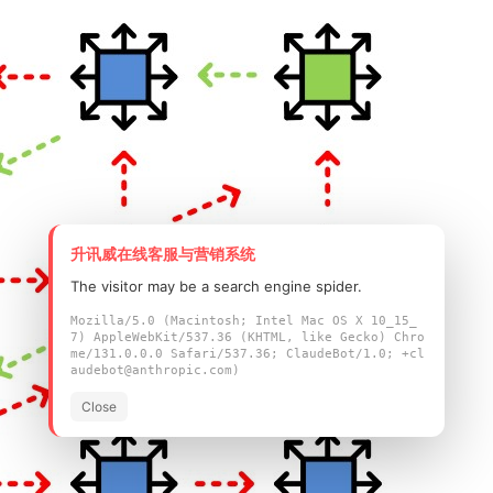
升讯威在线客服与营销系统
The visitor may be a search engine spider.
Mozilla/5.0 (Macintosh; Intel Mac OS X 10_15_
7) AppleWebKit/537.36 (KHTML, like Gecko) Chro
me/131.0.0.0 Safari/537.36; ClaudeBot/1.0; +cl
audebot@anthropic.com)
Close