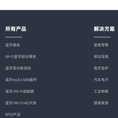
所有产品
解决方案
蓝牙模块
智慧零售
Wi-Fi蓝牙组合模块
移动互联
蓝牙低功耗信标
医疗监护
蓝牙AoA/UWB套件
汽车电子
蓝牙/Wi-Fi适配器
工业物联
蓝牙/Wi-Fi/4G天线
智能家居
RFID产品